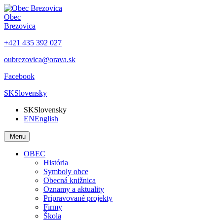
Obec
Brezovica
+421 435 392 027
oubrezovica@orava.sk
Facebook
SK
Slovensky
SK
Slovensky
EN
English
Menu
OBEC
História
Symboly obce
Obecná knižnica
Oznamy a aktuality
Pripravované projekty
Firmy
Škola