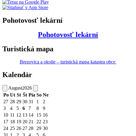
Pohotovosť lekární
Pohotovosť lekární
Turistická mapa
Brezovica a okolie – turistická mapa katastra obce
Kalendár
August
2026
Po
Ut
St
Št
Pia
So
Ne
27
28
29
30
31
1
2
3
4
5
6
7
8
9
10
11
12
13
14
15
16
17
18
19
20
21
22
23
24
25
26
27
28
29
30
31
1
2
3
4
5
6