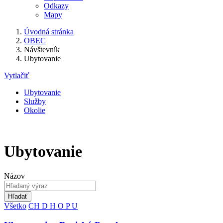
Odkazy
Mapy
Úvodná stránka
OBEC
Návštevník
Ubytovanie
Vytlačiť
Ubytovanie
Služby
Okolie
Ubytovanie
Názov
Hľadať
Všetko
CH
D
H
O
P
U