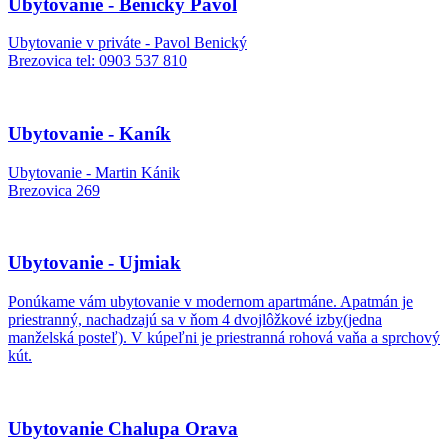
Ubytovanie - Benický Pavol
Ubytovanie v priváte - Pavol Benický
Brezovica tel: 0903 537 810
Ubytovanie - Kaník
Ubytovanie - Martin Kánik
Brezovica 269
Ubytovanie - Ujmiak
Ponúkame vám ubytovanie v modernom apartmáne. Apatmán je
priestranný, nachadzajú sa v ňom 4 dvojlôžkové izby(jedna
manželská posteľ). V kúpeľni je priestranná rohová vaňa a sprchový
kút.
Ubytovanie Chalupa Orava