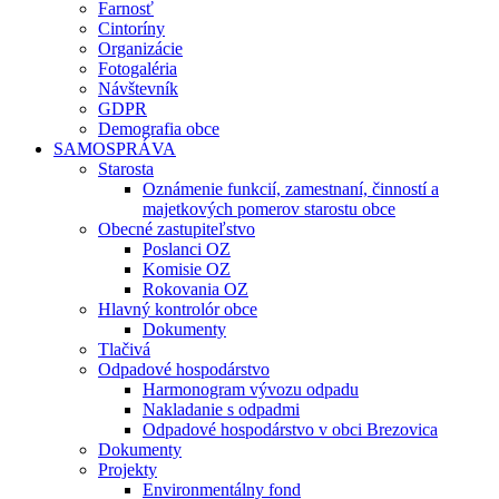
Farnosť
Cintoríny
Organizácie
Fotogaléria
Návštevník
GDPR
Demografia obce
SAMOSPRÁVA
Starosta
Oznámenie funkcií, zamestnaní, činností a
majetkových pomerov starostu obce
Obecné zastupiteľstvo
Poslanci OZ
Komisie OZ
Rokovania OZ
Hlavný kontrolór obce
Dokumenty
Tlačivá
Odpadové hospodárstvo
Harmonogram vývozu odpadu
Nakladanie s odpadmi
Odpadové hospodárstvo v obci Brezovica
Dokumenty
Projekty
Environmentálny fond