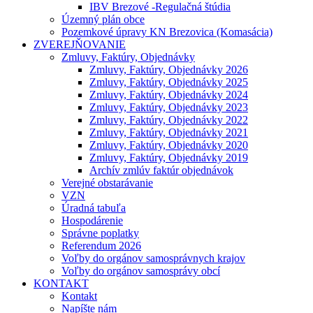
IBV Brezové -Regulačná štúdia
Územný plán obce
Pozemkové úpravy KN Brezovica (Komasácia)
ZVEREJŇOVANIE
Zmluvy, Faktúry, Objednávky
Zmluvy, Faktúry, Objednávky 2026
Zmluvy, Faktúry, Objednávky 2025
Zmluvy, Faktúry, Objednávky 2024
Zmluvy, Faktúry, Objednávky 2023
Zmluvy, Faktúry, Objednávky 2022
Zmluvy, Faktúry, Objednávky 2021
Zmluvy, Faktúry, Objednávky 2020
Zmluvy, Faktúry, Objednávky 2019
Archív zmlúv faktúr objednávok
Verejné obstarávanie
VZN
Úradná tabuľa
Hospodárenie
Správne poplatky
Referendum 2026
Voľby do orgánov samosprávnych krajov
Voľby do orgánov samosprávy obcí
KONTAKT
Kontakt
Napíšte nám