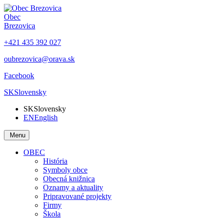
Obec
Brezovica
+421 435 392 027
oubrezovica@orava.sk
Facebook
SK
Slovensky
SK
Slovensky
EN
English
Menu
OBEC
História
Symboly obce
Obecná knižnica
Oznamy a aktuality
Pripravované projekty
Firmy
Škola