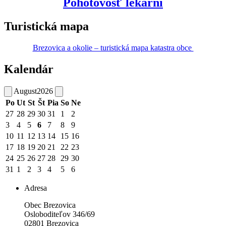
Pohotovosť lekární
Turistická mapa
Brezovica a okolie – turistická mapa katastra obce
Kalendár
August
2026
Po
Ut
St
Št
Pia
So
Ne
27
28
29
30
31
1
2
3
4
5
6
7
8
9
10
11
12
13
14
15
16
17
18
19
20
21
22
23
24
25
26
27
28
29
30
31
1
2
3
4
5
6
Adresa
Obec Brezovica
Osloboditeľov 346/69
02801 Brezovica