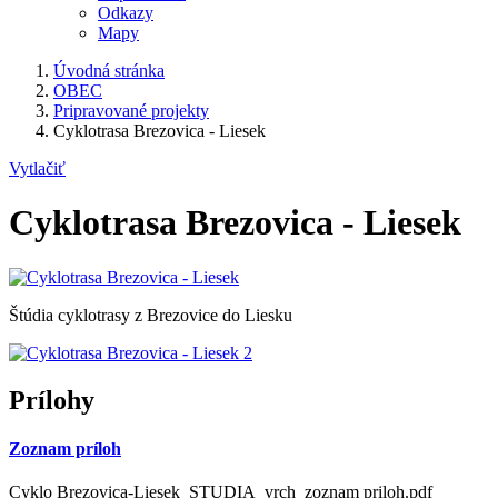
Odkazy
Mapy
Úvodná stránka
OBEC
Pripravované projekty
Cyklotrasa Brezovica - Liesek
Vytlačiť
Cyklotrasa Brezovica - Liesek
Štúdia cyklotrasy z Brezovice do Liesku
Prílohy
Zoznam príloh
Cyklo Brezovica-Liesek_STUDIA_vrch_zoznam priloh.pdf