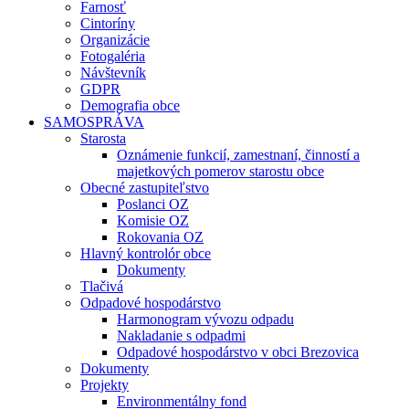
Farnosť
Cintoríny
Organizácie
Fotogaléria
Návštevník
GDPR
Demografia obce
SAMOSPRÁVA
Starosta
Oznámenie funkcií, zamestnaní, činností a
majetkových pomerov starostu obce
Obecné zastupiteľstvo
Poslanci OZ
Komisie OZ
Rokovania OZ
Hlavný kontrolór obce
Dokumenty
Tlačivá
Odpadové hospodárstvo
Harmonogram vývozu odpadu
Nakladanie s odpadmi
Odpadové hospodárstvo v obci Brezovica
Dokumenty
Projekty
Environmentálny fond