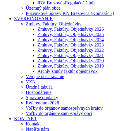
IBV Brezové -Regulačná štúdia
Územný plán obce
Pozemkové úpravy KN Brezovica (Komasácia)
ZVEREJŇOVANIE
Zmluvy, Faktúry, Objednávky
Zmluvy, Faktúry, Objednávky 2026
Zmluvy, Faktúry, Objednávky 2025
Zmluvy, Faktúry, Objednávky 2024
Zmluvy, Faktúry, Objednávky 2023
Zmluvy, Faktúry, Objednávky 2022
Zmluvy, Faktúry, Objednávky 2021
Zmluvy, Faktúry, Objednávky 2020
Zmluvy, Faktúry, Objednávky 2019
Archív zmlúv faktúr objednávok
Verejné obstarávanie
VZN
Úradná tabuľa
Hospodárenie
Správne poplatky
Referendum 2026
Voľby do orgánov samosprávnych krajov
Voľby do orgánov samosprávy obcí
KONTAKT
Kontakt
Napíšte nám