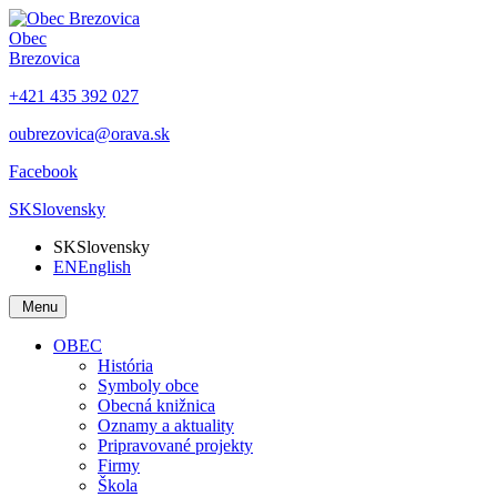
Obec
Brezovica
+421 435 392 027
oubrezovica@orava.sk
Facebook
SK
Slovensky
SK
Slovensky
EN
English
Menu
OBEC
História
Symboly obce
Obecná knižnica
Oznamy a aktuality
Pripravované projekty
Firmy
Škola