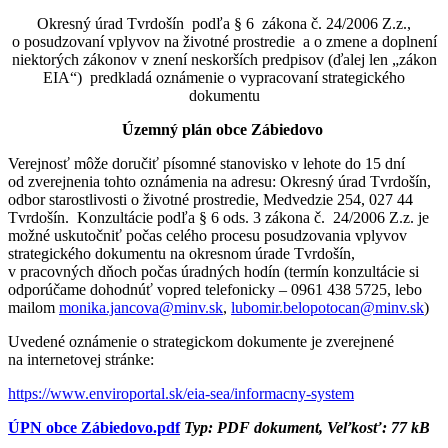
Okresný úrad Tvrdošín podľa § 6 zákona č. 24/2006 Z.z.,
o posudzovaní vplyvov na životné prostredie a o zmene a doplnení
niektorých zákonov v znení neskorších predpisov (ďalej len „zákon
EIA“) predkladá oznámenie o vypracovaní strategického
dokumentu
Územný plán obce Zábiedovo
Verejnosť môže doručiť písomné stanovisko v lehote do 15 dní
od zverejnenia tohto oznámenia na adresu: Okresný úrad Tvrdošín,
odbor starostlivosti o životné prostredie, Medvedzie 254, 027 44
Tvrdošín. Konzultácie podľa § 6 ods. 3 zákona č. 24/2006 Z.z. je
možné uskutočniť počas celého procesu posudzovania vplyvov
strategického dokumentu na okresnom úrade Tvrdošín,
v pracovných dňoch počas úradných hodín (termín konzultácie si
odporúčame dohodnúť vopred telefonicky – 0961 438 5725, lebo
mailom
monika.jancova@minv.sk
,
lubomir.belopotocan@minv.sk
)
Uvedené oznámenie o strategickom dokumente je zverejnené
na internetovej stránke:
https://www.enviroportal.sk/eia-sea/informacny-system
ÚPN obce Zábiedovo.pdf
Typ: PDF dokument, Veľkosť: 77 kB