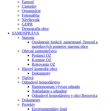
Farnosť
Cintoríny
Organizácie
Fotogaléria
Návštevník
GDPR
Demografia obce
SAMOSPRÁVA
Starosta
Oznámenie funkcií, zamestnaní, činností a
majetkových pomerov starostu obce
Obecné zastupiteľstvo
Poslanci OZ
Komisie OZ
Rokovania OZ
Hlavný kontrolór obce
Dokumenty
Tlačivá
Odpadové hospodárstvo
Harmonogram vývozu odpadu
Nakladanie s odpadmi
Odpadové hospodárstvo v obci Brezovica
Dokumenty
Projekty
Environmentálny fond