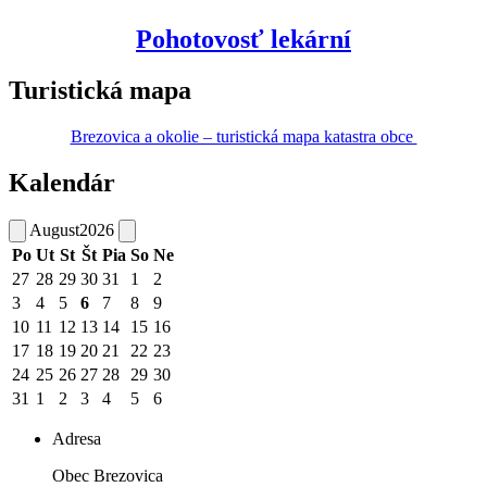
Pohotovosť lekární
Turistická mapa
Brezovica a okolie – turistická mapa katastra obce
Kalendár
August
2026
Po
Ut
St
Št
Pia
So
Ne
27
28
29
30
31
1
2
3
4
5
6
7
8
9
10
11
12
13
14
15
16
17
18
19
20
21
22
23
24
25
26
27
28
29
30
31
1
2
3
4
5
6
Adresa
Obec Brezovica