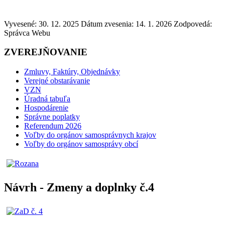
Vyvesené: 30. 12. 2025
Dátum zvesenia: 14. 1. 2026
Zodpovedá:
Správca Webu
ZVEREJŇOVANIE
Zmluvy, Faktúry, Objednávky
Verejné obstarávanie
VZN
Úradná tabuľa
Hospodárenie
Správne poplatky
Referendum 2026
Voľby do orgánov samosprávnych krajov
Voľby do orgánov samosprávy obcí
Návrh - Zmeny a doplnky č.4