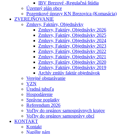
IBV Brezové -Regulačná štúdia
Územný plán obce
Pozemkové úpravy KN Brezovica (Komasácia)
ZVEREJŇOVANIE
Zmluvy, Faktúry, Objednávky
Zmluvy, Faktúry, Objednávky 2026
Zmluvy, Faktúry, Objednávky 2025
Zmluvy, Faktúry, Objednávky 2024
Zmluvy, Faktúry, Objednávky 2023
Zmluvy, Faktúry, Objednávky 2022
Zmluvy, Faktúry, Objednávky 2021
Zmluvy, Faktúry, Objednávky 2020
Zmluvy, Faktúry, Objednávky 2019
Archív zmlúv faktúr objednávok
Verejné obstarávanie
VZN
Úradná tabuľa
Hospodárenie
Správne poplatky
Referendum 2026
Voľby do orgánov samosprávnych krajov
Voľby do orgánov samosprávy obcí
KONTAKT
Kontakt
Napíšte nám