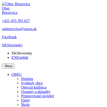
Obec
Brezovica
+421 435 392 027
oubrezovica@orava.sk
Facebook
SK
Slovensky
SK
Slovensky
EN
English
Menu
OBEC
História
Symboly obce
Obecná knižnica
Oznamy a aktuality
Pripravované projekty
Firmy
Škola