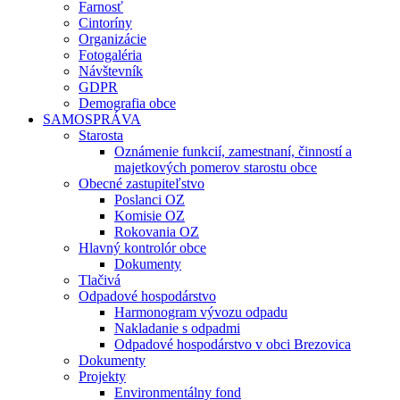
Farnosť
Cintoríny
Organizácie
Fotogaléria
Návštevník
GDPR
Demografia obce
SAMOSPRÁVA
Starosta
Oznámenie funkcií, zamestnaní, činností a
majetkových pomerov starostu obce
Obecné zastupiteľstvo
Poslanci OZ
Komisie OZ
Rokovania OZ
Hlavný kontrolór obce
Dokumenty
Tlačivá
Odpadové hospodárstvo
Harmonogram vývozu odpadu
Nakladanie s odpadmi
Odpadové hospodárstvo v obci Brezovica
Dokumenty
Projekty
Environmentálny fond