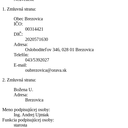
1. Zmluvná strana:
Obec Brezovica
IČO:
00314421
DIČ:
2020571630
Adresa:
Osloboditeľov 346, 028 01 Brezovica
Telefón:
043/5392027
E-mail:
oubrezovica@orava.sk
2. Zmluvná strana:
Božena U.
Adresa:
Brezovica
Meno podpisujúcej osoby:
Ing. Andrej Ujmiak
Funkcia podpisujúcej osoby:
starosta