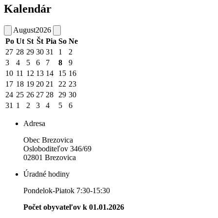
Kalendár
August
2026
Po
Ut
St
Št
Pia
So
Ne
27
28
29
30
31
1
2
3
4
5
6
7
8
9
10
11
12
13
14
15
16
17
18
19
20
21
22
23
24
25
26
27
28
29
30
31
1
2
3
4
5
6
Adresa
Obec Brezovica
Osloboditeľov 346/69
02801 Brezovica
Úradné hodiny
Pondelok-Piatok 7:30-15:30
Počet obyvateľov k 01.01.2026