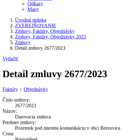
Odkazy
Mapy
Úvodná stránka
ZVEREJŇOVANIE
Zmluvy, Faktúry, Objednávky
Zmluvy, Faktúry, Objednávky 2023
Zmluvy
Detail zmluvy 2677/2023
Vytlačiť
Detail zmluvy 2677/2023
Faktúry
|
Objednávky
Číslo zmluvy:
2677/2023
Názov:
Darovacia zmluva
Predmet zmluvy:
Pozemok pod miestnu komunikáciu v obci Brezovica
Cena:
Neuvedené