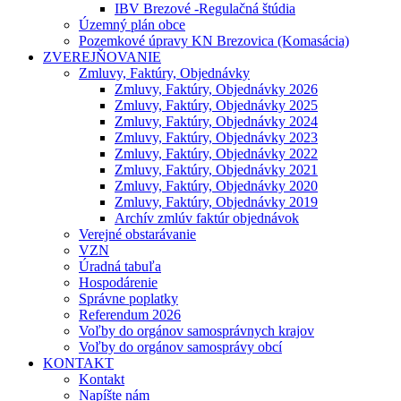
IBV Brezové -Regulačná štúdia
Územný plán obce
Pozemkové úpravy KN Brezovica (Komasácia)
ZVEREJŇOVANIE
Zmluvy, Faktúry, Objednávky
Zmluvy, Faktúry, Objednávky 2026
Zmluvy, Faktúry, Objednávky 2025
Zmluvy, Faktúry, Objednávky 2024
Zmluvy, Faktúry, Objednávky 2023
Zmluvy, Faktúry, Objednávky 2022
Zmluvy, Faktúry, Objednávky 2021
Zmluvy, Faktúry, Objednávky 2020
Zmluvy, Faktúry, Objednávky 2019
Archív zmlúv faktúr objednávok
Verejné obstarávanie
VZN
Úradná tabuľa
Hospodárenie
Správne poplatky
Referendum 2026
Voľby do orgánov samosprávnych krajov
Voľby do orgánov samosprávy obcí
KONTAKT
Kontakt
Napíšte nám