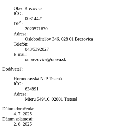
Obec Brezovica
IČO:
00314421
DIČ:
2020571630
Adresa:
Osloboditeľov 346, 028 01 Brezovica
Telefón:
043/5392027
E-mail:
oubrezovica@orava.sk
Dodávateľ:
Hornooravská NsP Trstená
IČO:
634891
Adresa:
Mieru 549/16, 02801 Trstená
Dátum doručenia:
4. 7. 2025
Dátum splatnosti:
2. 8. 2025