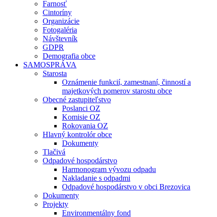
Farnosť
Cintoríny
Organizácie
Fotogaléria
Návštevník
GDPR
Demografia obce
SAMOSPRÁVA
Starosta
Oznámenie funkcií, zamestnaní, činností a
majetkových pomerov starostu obce
Obecné zastupiteľstvo
Poslanci OZ
Komisie OZ
Rokovania OZ
Hlavný kontrolór obce
Dokumenty
Tlačivá
Odpadové hospodárstvo
Harmonogram vývozu odpadu
Nakladanie s odpadmi
Odpadové hospodárstvo v obci Brezovica
Dokumenty
Projekty
Environmentálny fond