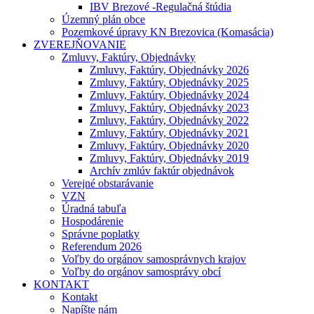
IBV Brezové -Regulačná štúdia
Územný plán obce
Pozemkové úpravy KN Brezovica (Komasácia)
ZVEREJŇOVANIE
Zmluvy, Faktúry, Objednávky
Zmluvy, Faktúry, Objednávky 2026
Zmluvy, Faktúry, Objednávky 2025
Zmluvy, Faktúry, Objednávky 2024
Zmluvy, Faktúry, Objednávky 2023
Zmluvy, Faktúry, Objednávky 2022
Zmluvy, Faktúry, Objednávky 2021
Zmluvy, Faktúry, Objednávky 2020
Zmluvy, Faktúry, Objednávky 2019
Archív zmlúv faktúr objednávok
Verejné obstarávanie
VZN
Úradná tabuľa
Hospodárenie
Správne poplatky
Referendum 2026
Voľby do orgánov samosprávnych krajov
Voľby do orgánov samosprávy obcí
KONTAKT
Kontakt
Napíšte nám