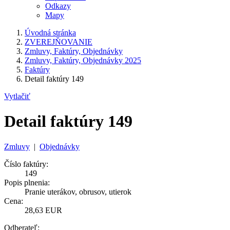
Odkazy
Mapy
Úvodná stránka
ZVEREJŇOVANIE
Zmluvy, Faktúry, Objednávky
Zmluvy, Faktúry, Objednávky 2025
Faktúry
Detail faktúry 149
Vytlačiť
Detail faktúry 149
Zmluvy
|
Objednávky
Číslo faktúry:
149
Popis plnenia:
Pranie uterákov, obrusov, utierok
Cena:
28,63 EUR
Odberateľ: