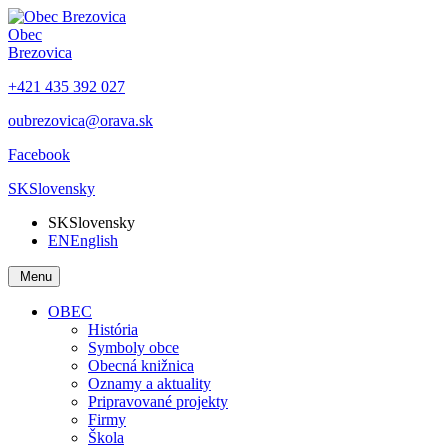
Obec
Brezovica
+421 435 392 027
oubrezovica@orava.sk
Facebook
SK
Slovensky
SK
Slovensky
EN
English
Menu
OBEC
História
Symboly obce
Obecná knižnica
Oznamy a aktuality
Pripravované projekty
Firmy
Škola