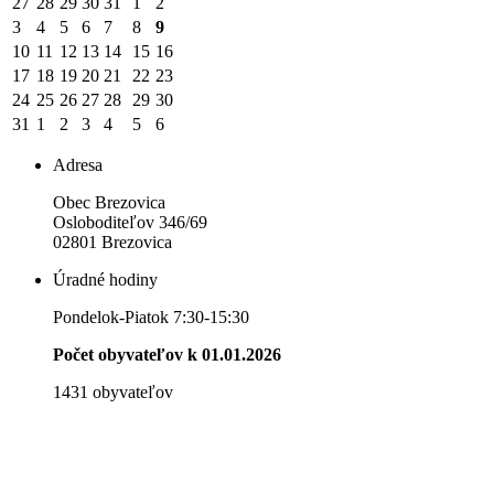
27
28
29
30
31
1
2
3
4
5
6
7
8
9
10
11
12
13
14
15
16
17
18
19
20
21
22
23
24
25
26
27
28
29
30
31
1
2
3
4
5
6
Adresa
Obec Brezovica
Osloboditeľov 346/69
02801 Brezovica
Úradné hodiny
Pondelok-Piatok 7:30-15:30
Počet obyvateľov k 01.01.2026
1431 obyvateľov