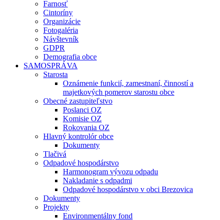
Farnosť
Cintoríny
Organizácie
Fotogaléria
Návštevník
GDPR
Demografia obce
SAMOSPRÁVA
Starosta
Oznámenie funkcií, zamestnaní, činností a
majetkových pomerov starostu obce
Obecné zastupiteľstvo
Poslanci OZ
Komisie OZ
Rokovania OZ
Hlavný kontrolór obce
Dokumenty
Tlačivá
Odpadové hospodárstvo
Harmonogram vývozu odpadu
Nakladanie s odpadmi
Odpadové hospodárstvo v obci Brezovica
Dokumenty
Projekty
Environmentálny fond