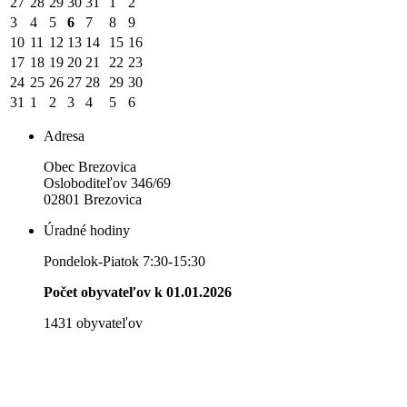
27
28
29
30
31
1
2
3
4
5
6
7
8
9
10
11
12
13
14
15
16
17
18
19
20
21
22
23
24
25
26
27
28
29
30
31
1
2
3
4
5
6
Adresa
Obec Brezovica
Osloboditeľov 346/69
02801 Brezovica
Úradné hodiny
Pondelok-Piatok 7:30-15:30
Počet obyvateľov k 01.01.2026
1431 obyvateľov