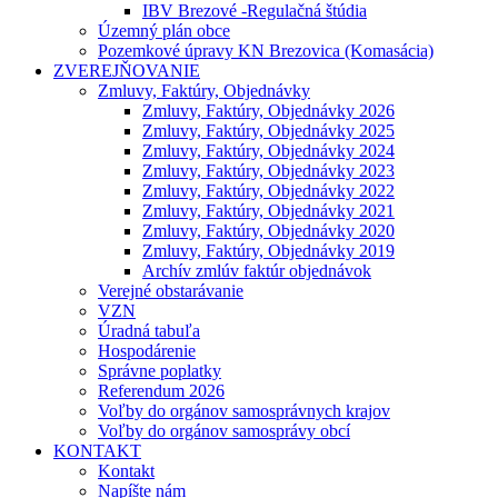
IBV Brezové -Regulačná štúdia
Územný plán obce
Pozemkové úpravy KN Brezovica (Komasácia)
ZVEREJŇOVANIE
Zmluvy, Faktúry, Objednávky
Zmluvy, Faktúry, Objednávky 2026
Zmluvy, Faktúry, Objednávky 2025
Zmluvy, Faktúry, Objednávky 2024
Zmluvy, Faktúry, Objednávky 2023
Zmluvy, Faktúry, Objednávky 2022
Zmluvy, Faktúry, Objednávky 2021
Zmluvy, Faktúry, Objednávky 2020
Zmluvy, Faktúry, Objednávky 2019
Archív zmlúv faktúr objednávok
Verejné obstarávanie
VZN
Úradná tabuľa
Hospodárenie
Správne poplatky
Referendum 2026
Voľby do orgánov samosprávnych krajov
Voľby do orgánov samosprávy obcí
KONTAKT
Kontakt
Napíšte nám