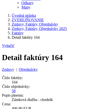
Odkazy
Mapy
Úvodná stránka
ZVEREJŇOVANIE
Zmluvy, Faktúry, Objednávky
Zmluvy, Faktúry, Objednávky 2025
Faktúry
Detail faktúry 164
Vytlačiť
Detail faktúry 164
Zmluvy
|
Objednávky
Číslo faktúry:
164
Číslo objednávky:
58
Popis plnenia:
Zámková dlažba - chodník
Cena:
406,80 EUR