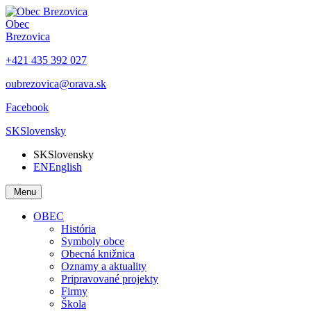
Obec
Brezovica
+421 435 392 027
oubrezovica@orava.sk
Facebook
SK
Slovensky
SK
Slovensky
EN
English
Menu
OBEC
História
Symboly obce
Obecná knižnica
Oznamy a aktuality
Pripravované projekty
Firmy
Škola