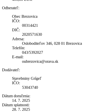
Odberateľ:
Obec Brezovica
IČO:
00314421
DIČ:
2020571630
Adresa:
Osloboditeľov 346, 028 01 Brezovica
Telefón:
043/5392027
E-mail:
oubrezovica@orava.sk
Dodávateľ:
Stavebniny Grígeľ
IČO:
53043740
Dátum doručenia:
14. 7. 2025
Dátum splatnosti:
28. 7. 2025